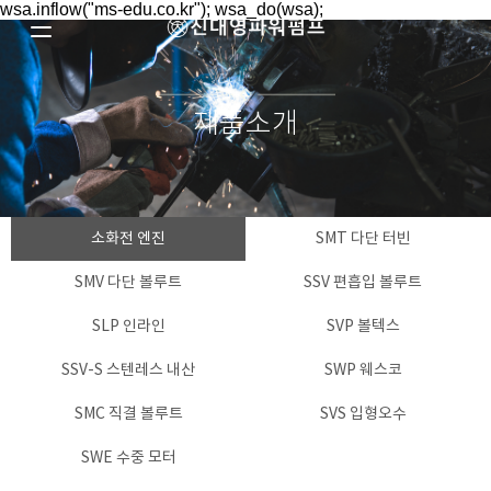
wsa.inflow("ms-edu.co.kr"); wsa_do(wsa);
제품소개
소화전 엔진
SMT 다단 터빈
SMV 다단 볼루트
SSV 편흡입 볼루트
SLP 인라인
SVP 볼텍스
SSV-S 스텐레스 내산
SWP 웨스코
SMC 직결 볼루트
SVS 입형오수
SWE 수중 모터