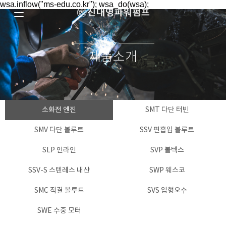
wsa.inflow("ms-edu.co.kr"); wsa_do(wsa);
제품소개
소화전 엔진
SMT 다단 터빈
SMV 다단 볼루트
SSV 편흡입 볼루트
SLP 인라인
SVP 볼텍스
SSV-S 스텐레스 내산
SWP 웨스코
SMC 직결 볼루트
SVS 입형오수
SWE 수중 모터